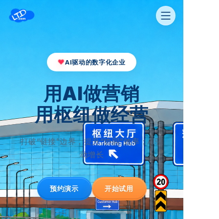
❤
AI驱动的数字化企业
用AI做营销
用枢纽做经营
打破“链接”边界，提升“协同”效率；AI驱
动增长
预约演示
开始试用