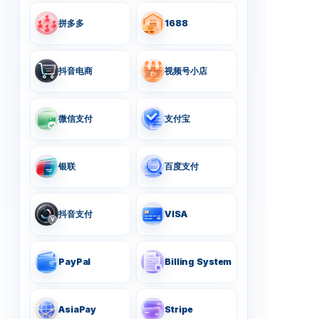
拼多多
1688
抖音电商
视频号小店
微信支付
支付宝
银联
百度支付
抖音支付
VISA
PayPal
Billing System
AsiaPay
Stripe