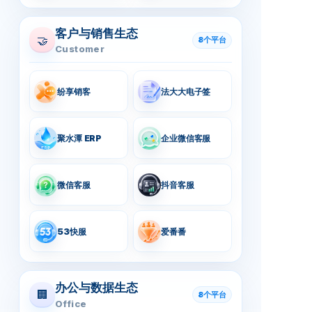
客户与销售生态
🤝
8个平台
Customer
纷享销客
法大大电子签
聚水潭 ERP
企业微信客服
微信客服
抖音客服
53快服
爱番番
办公与数据生态
🏢
8个平台
Office